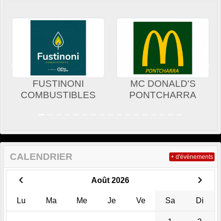
Précedent
Sui
FUSTINONI
MC DONALD'S
COMBUSTIBLES
PONTCHARRA
CALENDRIER
+ d'évènements
Août 2026
Lu
Ma
Me
Je
Ve
Sa
Di