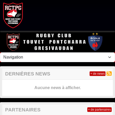
Panneau de gestion des cookies
DERNIÈRES NEWS
+ de news
Aucune news à afficher.
PARTENAIRES
+ de partenaires