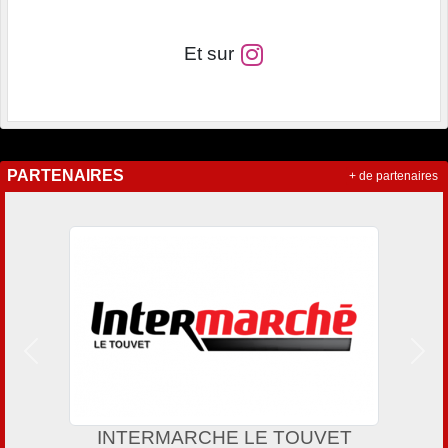
Et sur
PARTENAIRES
+ de partenaires
Précedent
Suiv
INTERMARCHE LE TOUVET