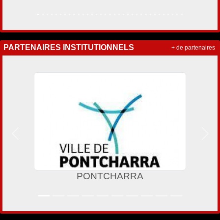
PARTENAIRES INSTITUTIONNELS
+ de partenaires
Précedent
Suiv
PONTCHARRA