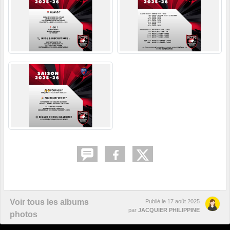
Voir tous les albums
Publié le
17 août 2025
par
JACQUIER PHILIPPINE
photos